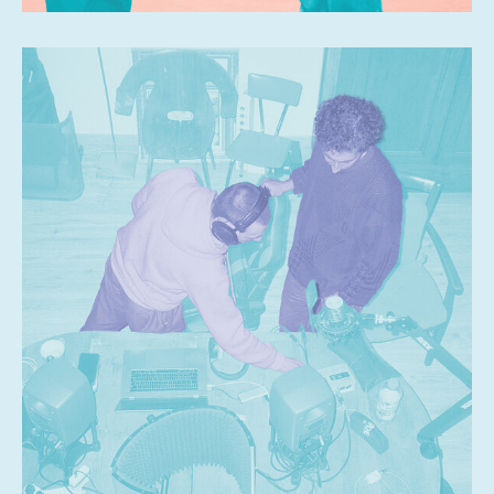
07
08
HOLD FAST
09
OCT