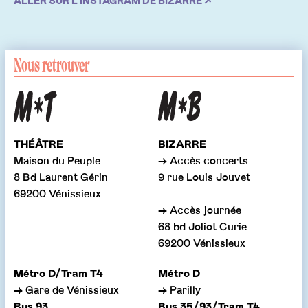
ALLER SUR L'INSTAGRAM DE BIZARRE ↗
Nous retrouver
THÉÂTRE
BIZARRE
Maison du Peuple
→ Accès concerts
8 Bd Laurent Gérin
9 rue Louis Jouvet
69200 Vénissieux
→ Accès journée
68 bd Joliot Curie
69200 Vénissieux
Métro D/Tram T4
Métro D
→ Gare de Vénissieux
→ Parilly
Bus 93
Bus 35/93/Tram T4