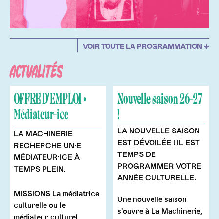
14
VOIR TOUTE LA PROGRAMMATION ↓
GAL + STI + YUGENE
NOV
ACTUALITÉS
OFFRE D'EMPLOI •
Nouvelle saison 26-27
Médiateur-ice
!
LA NOUVELLE SAISON
LA MACHINERIE
EST DÉVOILÉE ! IL EST
RECHERCHE UN·E
TEMPS DE
MÉDIATEUR·ICE À
PROGRAMMER VOTRE
TEMPS PLEIN.
ANNÉE CULTURELLE.
MISSIONS La médiatrice
Une nouvelle saison
culturelle ou le
s'ouvre à La Machinerie,
médiateur culturel