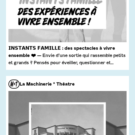
𝗜𝗡𝗦𝗧𝗔𝗡𝗧𝗦 𝗙𝗔𝗠𝗜𝗟𝗟𝗘 : des spectacles à vivre
ensemble ❤️
— Envie d’une sortie qui rassemble petits
et grands ? Pensés pour éveiller, questionner et…
La Machinerie * Thêatre