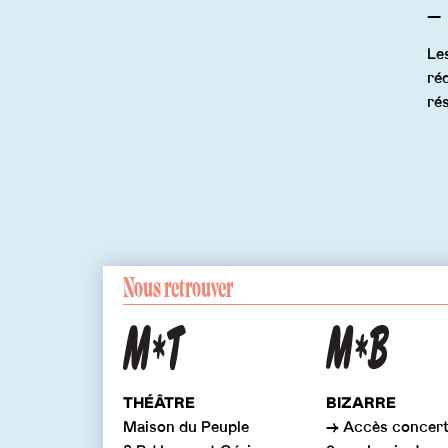
Le
ré
ré
Nous retrouver
THÉÂTRE
BIZARRE
Maison du Peuple
→ Accès concer