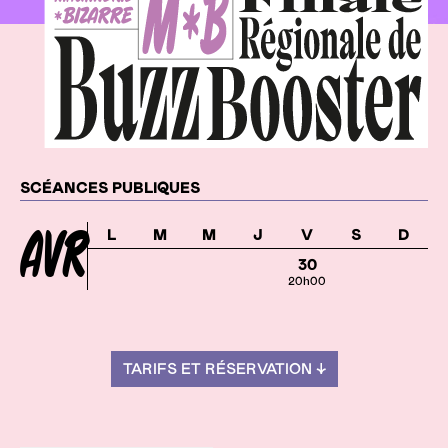
Dates
SCÉANCES PUBLIQUES
AVR
L
M
M
J
V
S
D
30
20h00
TARIFS ET RÉSERVATION ↓