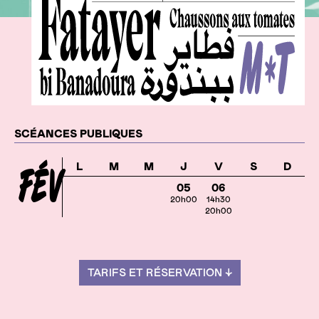
Dates
SCÉANCES PUBLIQUES
L
M
M
J
V
S
D
FÉV
05
06
20h00
14h30
20h00
TARIFS ET RÉSERVATION ↓