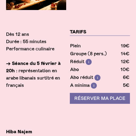
Infos pratiques
TARIFS
Dès 12 ans
Durée : 55 minutes
Plein
19€
Performance culinaire
Groupe (8 pers.)
14€
Réduit
12€
→ Séance du 5 février à
Info
Abo
10€
20h
: représentation en
Abo réduit
6€
arabe libanais surtitré en
Info
français
A minima
5€
Info
RÉSERVER MA PLACE
Hiba Najem