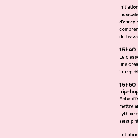
Initiati
musicale
d’enregi
comprend
du trava
15h40
La class
une créa
e9945309878727824">
interprè
item">
15h50 
hip-ho
Echauffe
abel">
mettre e
rythme e
>Prod
sans pré
>
Initiati