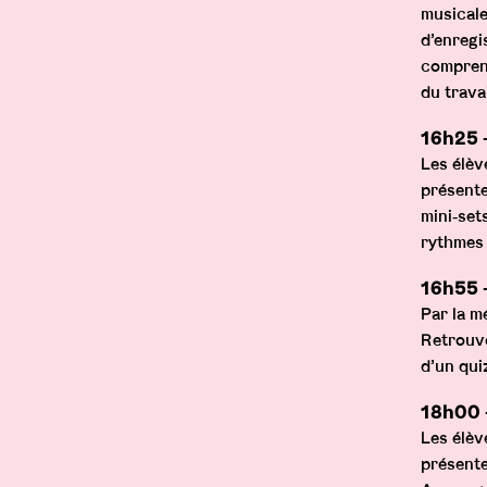
musicale
d’enregi
bodytext">
comprend
du trava
Prod Text
16h25
Les élèv
présente
mini‑set
rythmes 
16h55 →
Par la m
Retrouve
d’un quiz
18h00
Les élèv
présente