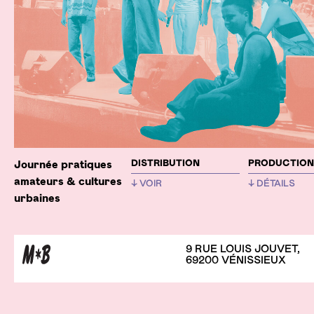
DISTRIBUTION
PRODUCTIO
Journée pratiques
amateurs & cultures
VOIR
DÉTAILS
urbaines
<T3FlexForms>
<T3FlexForms
<data>
<data>
9 RUE LOUIS JOUVET,
69200 VÉNISSIEUX
<sheet index="sDEF">
<sheet index=
<language index="lDEF">
<language ind