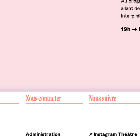
Au progr
allant d
interprét
s>
19h → 
Nous contacter
Nous suivre
Administration
↗ Instagram Théâtre