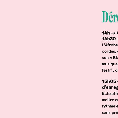
tems">
Déro
e8c6a599262284787">
14h → 
item">
14h30 
L’Afrobe
cordes, 
abel">
son « Bl
musique 
festif :
>Prod
15h05 
d’enre
Echauffe
bodytext">
mettre e
rythme e
sans pré
>Prod