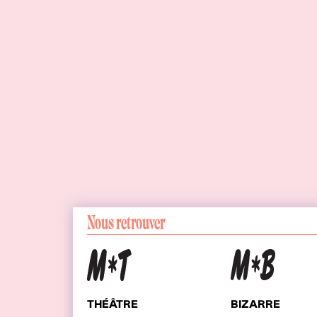
</data>
</T3FlexForm
Nous retrouver
THÉÂTRE
BIZARRE