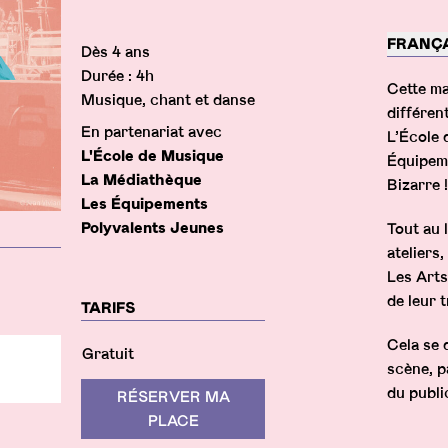
Des
FRANÇA
Infos pratiques
Dès 4 ans
Durée : 4h
Cette ma
Musique, chant et danse
différen
En partenariat avec
L’École 
L'École de Musique
Équipeme
La Médiathèque
Bizarre !
Les Équipements
Polyvalents Jeunes
Tout au 
N
ateliers
Les Arts
>
de leur t
TARIFS
Cela se 
Gratuit
scène, p
"sDEF">
du publi
RÉSERVER MA
ex="lDEF">
PLACE