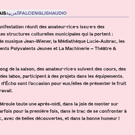
cription
IS
العربية
FALC
ENGLISH
AUDIO
nifestation réunit des amateur·rice·s issu·e·s des
tes structures culturelles municipales qui la portent :
de musique Jean-Wiener, la Médiathèque Lucie-Aubrac, les
nts Polyvalents Jeunes et La Machinerie – Théâtre &
long de la saison, des amateur·rice·s suivent des cours, des
, des labos, participent à des projets dans les équipements.
 d’Écho sont l’occasion pour eux/elles de présenter le fruit
ravail.
déroule toute une après-midi, dans la joie de monter sur
arfois pour la première fois, dans le trac de se confronter à
c, avec de belles découvertes, et dans la bonne humeur !