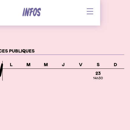
INFOS
Afficher le sous-me
es
ES PUBLIQUES
I
L
M
M
J
V
S
D
23
14h30