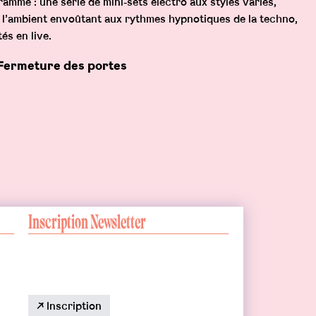
amme : une série de mini‑sets électro aux styles variés,
e l’ambient envoûtant aux rythmes hypnotiques de la techno,
és en live.
Fermeture des portes
Inscription Newsletter
↗ Inscription