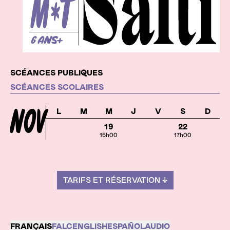
Dates
SCÉANCES PUBLIQUES
SCÉANCES SCOLAIRES
NOV
L
M
M
J
V
S
D
19
22
15h00
17h00
TARIFS ET RÉSERVATION ↓
FRANÇAIS
FALC
ENGLISH
ESPAÑOL
AUDIO