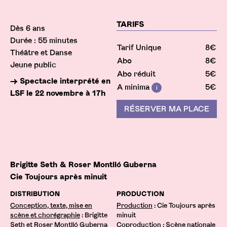
Infos pratiques
TARIFS
Dès 6 ans
Durée : 55 minutes
Tarif Unique
8€
Théâtre et Danse
Abo
8€
Jeune public
Abo réduit
5€
→ Spectacle interprété en
A minima
5€
Info
LSF le 22 novembre à 17h
RÉSERVER MA PLACE
Brigitte Seth & Roser Montlló Guberna
Cie Toujours après minuit
DISTRIBUTION
PRODUCTION
Conception, texte, mise en
Production
: Cie Toujours après
scène et chorégraphie
: Brigitte
minuit
Seth et Roser Montlló Guberna
Coproduction
: Scène nationale