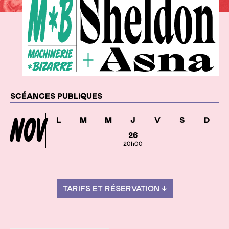
Dates
SCÉANCES PUBLIQUES
NOV
L
M
M
J
V
S
D
26
20h00
TARIFS ET RÉSERVATION ↓