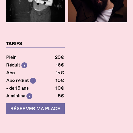
TARIFS
Plein
20€
Réduit
16€
Info
Abo
14€
Abo réduit
10€
Info
- de 15 ans
10€
A minima
5€
Info
RÉSERVER MA PLACE