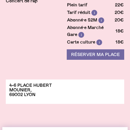
Concert de rap
Plein tarif
22€
Tarif réduit
20€
Info
Abonné·e S2M
20€
Info
Abonné·e Marché
18€
Gare
Info
Carte culture
18€
Info
RÉSERVER MA PLACE
4-6 PLACE HUBERT
MOUNIER,
69002 LYON