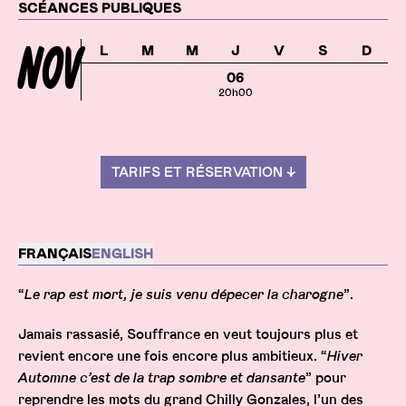
Dates
SCÉANCES PUBLIQUES
NOV
L
M
M
J
V
S
D
06
20h00
TARIFS ET RÉSERVATION ↓
Description
FRANÇAIS
ENGLISH
“
Le rap est mort, je suis venu dépecer la charogne
”.
Jamais rassasié, Souffrance en veut toujours plus et
revient encore une fois encore plus ambitieux. “
Hiver
Automne c’est de la trap sombre et dansante
” pour
reprendre les mots du grand Chilly Gonzales, l’un des