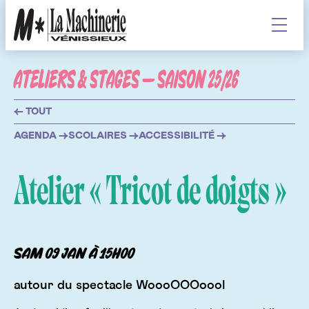
Contenu
Affiche
ATELIERS & STAGES — SAISON 25/26
AGENDA
← TOUT
BILLETTERIE
AGENDA →
SCOLAIRES →
ACCESSIBILITÉ →
INFOS
Atelier « Tricot de doigts »
LA MACHINERIE
L'ÉQUIPE
sam 09
jan
à 15h00
LA MACHINERIE ET VOUS
L'ACCOMPAGNEMENT
autour du spectacle WoooOOOoool
STUDIOS DE RÉPÉTITION
ATELIERS & STAGES