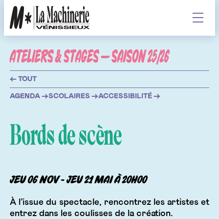
Contenu
Affiche
ATELIERS & STAGES — SAISON 25/26
AGENDA
← TOUT
BILLETTERIE
AGENDA →
SCOLAIRES →
ACCESSIBILITÉ →
INFOS
Bords de scène
LA MACHINERIE
L'ÉQUIPE
jeu 06
nov
- jeu 21
mai
à 20h00
LA MACHINERIE ET VOUS
L'ACCOMPAGNEMENT
À l’issue du spectacle, rencontrez les artistes et
STUDIOS DE RÉPÉTITION
entrez dans les coulisses de la création.
ATELIERS & STAGES