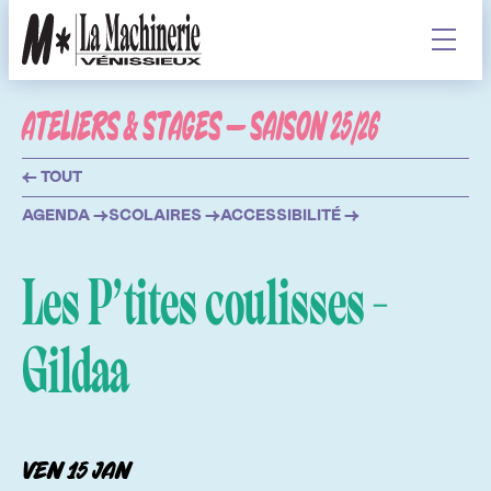
Contenu
Affiche
ATELIERS & STAGES — SAISON 25/26
AGENDA
← TOUT
BILLETTERIE
AGENDA →
SCOLAIRES →
ACCESSIBILITÉ →
INFOS
Les P’tites coulisses -
Gildaa
LA MACHINERIE
L'ÉQUIPE
LA MACHINERIE ET VOUS
L'ACCOMPAGNEMENT
STUDIOS DE RÉPÉTITION
ven 15
jan
ATELIERS & STAGES